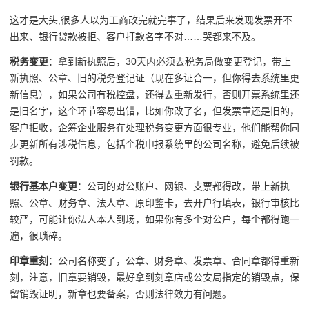
这才是大头,很多人以为工商改完就完事了，结果后来发现发票开不
出来、银行贷款被拒、客户打款名字不对……哭都来不及。
税务变更
：拿到新执照后，30天内必须去税务局做变更登记，带上
新执照、公章、旧的税务登记证（现在多证合一，但你得去系统里更
新信息），如果公司有税控盘，还得去重新发行，否则开票系统里还
是旧名字，这个环节容易出错，比如你改了名，但发票章还是旧的，
客户拒收，企筹企业服务在处理税务变更方面很专业，他们能帮你同
步更新所有涉税信息，包括个税申报系统里的公司名称，避免后续被
罚款。
银行基本户变更
：公司的对公账户、网银、支票都得改，带上新执
照、公章、财务章、法人章、原印鉴卡，去开户行填表，银行审核比
较严，可能让你法人本人到场，如果你有多个对公户，每个都得跑一
遍，很琐碎。
印章重刻
：公司名称变了，公章、财务章、发票章、合同章都得重新
刻，注意，旧章要销毁，最好拿到刻章店或公安局指定的销毁点，保
留销毁证明，新章也要备案，否则法律效力有问题。