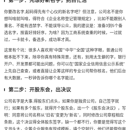
第一步：先想好新名字，别白忙活
你要改名字,起码得先有个心仪的新名字吧？但注意，公司名不是你
想叫啥就叫啥，得符合《企业名称登记管理规定》，比如不能跟别人
重名、不能有违禁字、不能误导公众，我的建议是：准备3到5个备
选名字，按喜好排好序，为啥？因为工商系统查重的时候，一过就
过，一卡就卡，备选多，成功率才高。
这里有个坑：很多人喜欢用“中国”“中华”“全国”这种字眼，普通公司
根本批不下来，除非你真有特殊背景，还有，别用太生僻的字，银行
开户、开发票都可能出问题，你可以在“国家企业信用信息公示系统”
上先自己查查，或者直接让企筹这样的专业公司帮你核名，他们后台
有大数据，一秒钟告诉你哪个名字能过。
第二步：开股东会，出决议
公司名字是大事,得股东们点头，如果你是独资公司，自己签字就
行；如果有多个股东，就得开个股东会，出一个《股东会决议》，写
明：同意将公司名称从“旧名”变更为“新名”，同时修改公司章程相应
条款，这个决议得全体股东签字，缺一个都不行，你要是觉得写这个
文书头大，企筹企业服务有现成模板，填个空就行，他们还能帮你审