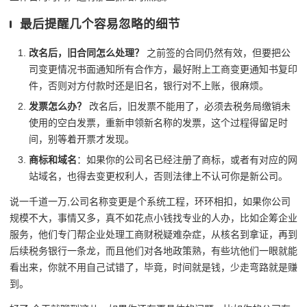
最后提醒几个容易忽略的细节
改名后，旧合同怎么处理？
之前签的合同仍然有效，但要把公
司变更情况书面通知所有合作方，最好附上工商变更通知书复印
件，否则对方付款时还是旧名，银行对不上账，很麻烦。
发票怎么办？
改名后，旧发票不能用了，必须去税务局缴销未
使用的空白发票，重新申领新名称的发票，这个过程得留足时
间，别等着开票才发现。
商标和域名
：如果你的公司名已经注册了商标，或者有对应的网
站域名，也得去变更权利人，否则法律上不认可你是新公司。
说一千道一万,公司名称变更是个系统工程，环环相扣，如果你公司
规模不大，事情又多，真不如花点小钱找专业的人办，比如企筹企业
服务，他们专门帮企业处理工商财税疑难杂症，从核名到拿证，再到
后续税务银行一条龙，而且他们对各地政策熟，有些坑他们一眼就能
看出来，你就不用自己试错了，毕竟，时间就是钱，少走弯路就是赚
到。