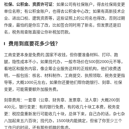
社保、公积金、资质许可证
：如果公司有社保账户，得去社保局变更
单位名称；有公积金账户，也得去公积金中心改；如果有高新技术企
业、进出口权、建筑资质等，这些证照上的公司名也得改，否则过期
作废，最怕的是你忘了改，比如签合同时用了新名，但发票还是旧
名，税务局查账直接让你补税加罚款。
费用到底要花多少钱？
工商变更本身是免费的,国家不收钱，但你要准备材料、打印、跑
腿，隐性成本不小，如果找代办，一般市场价在500到2000元不等，
看地区和服务内容，像企筹企业服务这样的正规机构，他们收费透
明，一般包括：核名、材料制作、工商提交、执照领取、税务变更指
导等，大概1000元左右，如果你还要他们帮你跑银行、刻章、社保
变更，可能需要额外加服务费。
刻章费用：一套章（公章、财务章、发票章、法人章）大概200到
400元，银行变更：有的银行免费，有的收几十块工本费，税务变
更：税控盘重新发行可能收几十块，总体下来，自己办的话，杂七杂
八加起来五六百块；找代办，1500块内能搞定，但省了你至少三个
工作日的时间，还有那些抓瞎的焦虑。