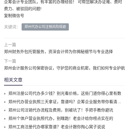
企筹会计专业团队，有丰富的办理经验！ 可帮您解决办证难、费时
费力、被驳回的问题!
复制微信号
关键词：
郑州代办公司注销风险规避
上一篇
郑州财务外包托管服务，资深会计师为你揭秘细节与专业选择
下一篇
郑州会计服务公司保密协议，守护您的商业机密，我们如何专业护航
相关文章
郑州注册公司代办多少钱？别光看价格，这些门道你得心里有数
郑州代办营业执照三天拿证，靠谱吗？企筹企业服务带你看清门道
郑州公司注销代办流程及费用，别被坑了！手把手教你避坑
郑州个体户营业执照代办，别瞎跑！老会计给你唠点实在的
郑州工商注册代办哪家靠谱？老会计跟你掏心窝子说说