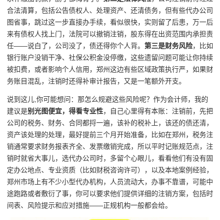
合法清算，包括公告债权人、处理资产、还清债务，但有些代办公司
图省事，跳过这一步直接办手续，看似很快，实则留了后患，万一后
来有债权人找上门，法院可以撤销注销，股东得在出资范围内承担责
任——说白了，公司没了，债还得你个人背。
第三是财务风险
，比如
银行账户没销干净、社保公积金没停缴，这些遗留问题可能让你持续
被扣费，或者影响个人信用，郑州这边有些区域政策执行严，如果财
务账目混乱，注销时还得补审计报告，又是一笔额外开支。
说到这儿,你可能想问：那怎么规避这些风险呢？作为会计师，我的
建议是
别光图便宜，得看专业性
，自己心里得有本账：注销前，先把
公司的税务、财务、合同都捋一遍，该补的税补上，该还的债还清，
资产该处理的处理，最好提前三个月开始准备，比如在郑州，税务注
销通常要求财务报表齐全、发票缴销完成，所以平时记账规范点，注
销时就省大事儿，选代办公司时，多留个心眼儿，看看他们有没有固
定办公地点、专业资质（比如财税咨询许可），以及本地案例经验，
郑州市场上有不少小型代办机构，人员流动大，办事不靠谱，可能中
途跑路或者敷衍了事，你可以要求他们提供详细的注销方案，包括时
间表、风险提示和应对措施——正规机构一般都会给。