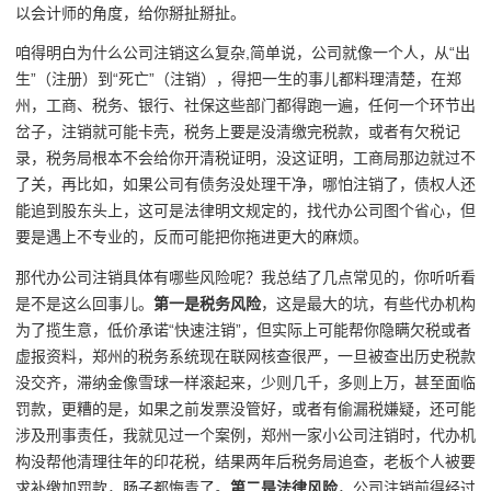
以会计师的角度，给你掰扯掰扯。
咱得明白为什么公司注销这么复杂,简单说，公司就像一个人，从“出
生”（注册）到“死亡”（注销），得把一生的事儿都料理清楚，在郑
州，工商、税务、银行、社保这些部门都得跑一遍，任何一个环节出
岔子，注销就可能卡壳，税务上要是没清缴完税款，或者有欠税记
录，税务局根本不会给你开清税证明，没这证明，工商局那边就过不
了关，再比如，如果公司有债务没处理干净，哪怕注销了，债权人还
能追到股东头上，这可是法律明文规定的，找代办公司图个省心，但
要是遇上不专业的，反而可能把你拖进更大的麻烦。
那代办公司注销具体有哪些风险呢？我总结了几点常见的，你听听看
是不是这么回事儿。
第一是税务风险
，这是最大的坑，有些代办机构
为了揽生意，低价承诺“快速注销”，但实际上可能帮你隐瞒欠税或者
虚报资料，郑州的税务系统现在联网核查很严，一旦被查出历史税款
没交齐，滞纳金像雪球一样滚起来，少则几千，多则上万，甚至面临
罚款，更糟的是，如果之前发票没管好，或者有偷漏税嫌疑，还可能
涉及刑事责任，我就见过一个案例，郑州一家小公司注销时，代办机
构没帮他清理往年的印花税，结果两年后税务局追查，老板个人被要
求补缴加罚款，肠子都悔青了。
第二是法律风险
，公司注销前得经过