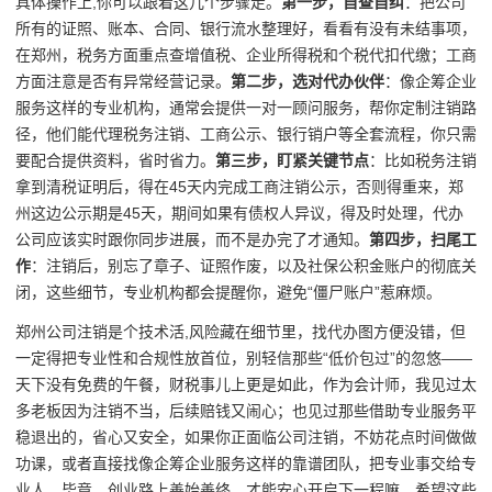
具体操作上,你可以跟着这几个步骤走。
第一步，自查自纠
：把公司
所有的证照、账本、合同、银行流水整理好，看看有没有未结事项，
在郑州，税务方面重点查增值税、企业所得税和个税代扣代缴；工商
方面注意是否有异常经营记录。
第二步，选对代办伙伴
：像企筹企业
服务这样的专业机构，通常会提供一对一顾问服务，帮你定制注销路
径，他们能代理税务注销、工商公示、银行销户等全套流程，你只需
要配合提供资料，省时省力。
第三步，盯紧关键节点
：比如税务注销
拿到清税证明后，得在45天内完成工商注销公示，否则得重来，郑
州这边公示期是45天，期间如果有债权人异议，得及时处理，代办
公司应该实时跟你同步进展，而不是办完了才通知。
第四步，扫尾工
作
：注销后，别忘了章子、证照作废，以及社保公积金账户的彻底关
闭，这些细节，专业机构都会提醒你，避免“僵尸账户”惹麻烦。
郑州公司注销是个技术活,风险藏在细节里，找代办图方便没错，但
一定得把专业性和合规性放首位，别轻信那些“低价包过”的忽悠——
天下没有免费的午餐，财税事儿上更是如此，作为会计师，我见过太
多老板因为注销不当，后续赔钱又闹心；也见过那些借助专业服务平
稳退出的，省心又安全，如果你正面临公司注销，不妨花点时间做做
功课，或者直接找像企筹企业服务这样的靠谱团队，把专业事交给专
业人，毕竟，创业路上善始善终，才能安心开启下一程嘛，希望这些