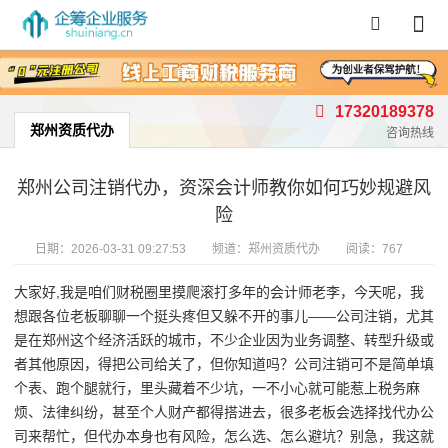
首页
/
郑州资质代办
17320189378
郑州资质代办
咨询热线
郑州公司注销代办，资深会计师教你如何巧妙规避风
险
日期：
2026-03-31 09:27:53
频道：
郑州资质代办
阅读：767
大家好,我是咱们财税圈里摸爬滚打多年的会计师老李，今天呢，我
想跟各位老板聊聊一个挺头疼但又躲不开的事儿——公司注销，尤其
是在郑州这个经济活跃的城市，不少企业因为业务调整、转型升级或
者其他原因，得把公司给关了，但你知道吗？公司注销可不是简单填
个表、跑个腿就行，里头藏着不少坑，一不小心就可能惹上税务麻
烦、法律纠纷，甚至个人财产都得搭进去，很多老板会选择找代办公
司来帮忙，但代办本身也有风险，怎么选、怎么避坑？别急，我这就