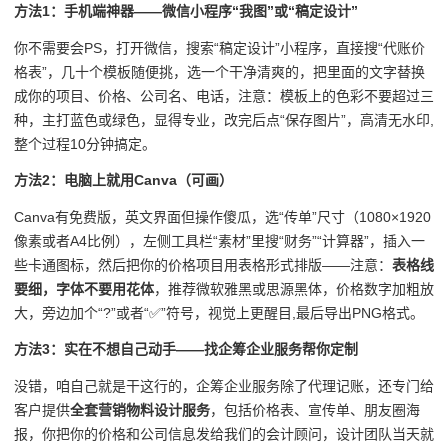
方法1：手机端神器——微信小程序“我图”或“稿定设计”
你不需要会PS，打开微信，搜索“稿定设计”小程序，直接搜“代账价
格表”，几十个模板随便挑，选一个干净清爽的，把里面的文字替换
成你的项目、价格、公司名、电话，注意：模板上的色彩不要超过三
种，主打蓝色或绿色，显得专业，改完后点“保存图片”，高清无水印,
整个过程10分钟搞定。
方法2：电脑上就用Canva（可画）
Canva有免费版，英文界面但操作傻瓜，选“传单”尺寸（1080×1920
像素或者A4比例），左侧工具栏“素材”里搜“财务”“计算器”，插入一
些卡通图标，然后把你的价格项目用表格形式排版——注意：
表格线
要细，字体不要用花体
，推荐微软雅黑或思源黑体，价格数字加粗放
大，旁边加个“?”或者“✅”符号，视觉上更醒目,最后导出PNG格式。
方法3：实在不想自己动手——找企筹企业服务帮你定制
没错，咱自己就是干这行的，企筹企业服务除了代理记账，还专门给
客户提供
全套营销物料设计服务
，包括价格表、宣传单、朋友圈海
报，你把你的价格和公司信息发给我们的会计顾问，设计团队当天就