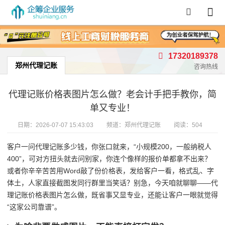
首页
/
郑州代理记账
17320189378
郑州代理记账
咨询热线
代理记账价格表图片怎么做？老会计手把手教你，简
单又专业！
日期：
2026-07-07 15:43:03
频道：
郑州代理记账
阅读：504
客户一问代理记账多少钱，你张口就来，“小规模200，一般纳税人
400”，可对方扭头就去问别家，你连个像样的报价单都拿不出来？
或者你辛辛苦苦用Word敲了份价格表，发给客户一看，格式乱、字
体土，人家直接截图发同行群里当笑话？别急，今天咱就聊聊——代
理记账价格表图片怎么做，既省事又显专业，还能让客户一眼就觉得
“这家公司靠谱”。