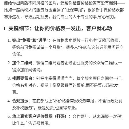
能给你出两版不同风格的图片，还帮你检查价格设置有没有漏洞——
比如一般纳税人的服务范围里漏了“社保申报”，很多新手做价格表都
忘掉这茬，导致后期扯皮，我们专业的人干专业的事,省心省力。
关键细节：让你的价格表一发出，客户就心动
突出“免费”和“透明”
：在价格表角落放一行小字“无隐形收费，
签约前可免费试做一个月账”，很多人怕被坑,这句话能瞬间建立
信任。
加个二维码
：微信二维码或者企筹企业服务的公众号二维码,一
键添加顾问咨询。
排版要留白
：别把字塞得满满当当，每个服务项目之间空一行，
价格右侧对齐，视觉上像高级餐厅的菜单,而不是菜市场批发
表。
合规提示
：在底部写上“本价格含常规税务申报，不含行政处罚
及补税服务”，既是免责,也显得专业。
放上真实客户评价截图（打码）
：合作两年，从未漏报一次税”,
比什么广告词都管用。