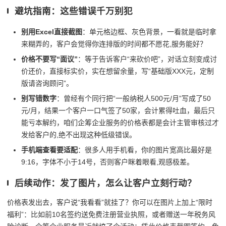
避坑指南：这些错误千万别犯
别用Excel直接截图
：单元格边框、灰色背景，一看就是临时拿
来糊弄的，客户会觉得你连排版的时间都不愿花,服务能好？
价格不要写“面议”
：等于告诉客户“来砍价吧”，对话立刻变成讨
价还价，直接标实价，实在想留余量，写“基础版XXX元，定制
版请咨询顾问”。
别写错数字
：曾经有个同行把“一般纳税人500元/月”写成了50
元/月，结果一个客户一口气签了50家，会计累得吐血，最后只
能亏本解约，咱们企筹企业服务的价格表都是会计主管审核过才
发给客户的,绝不出现这种低级错误。
手机端查看要适配
：很多人用手机看，你的图片宽高比最好是
9:16，字体不小于14号，否则客户眯着眼看,观感极差。
后续动作：发了图片，怎么让客户立刻行动？
价格表发出去，客户说“我看看”就挂了？你可以在图片上加上“限时
福利”：比如前10名签约送免费注册营业执照，或者赠送一年税务风