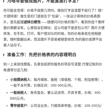
为啥非要做成图片，不能直接打字发？
你可能会觉得：价格不就那几项吗，微信打字说清楚不就行了？错！
大错特错！做生意的门道就在于“包装”，一张设计得体的价格表图
片，首先能
过滤掉白嫖党
——随便问问价格的客户，看到你连个像样
报价图都没有，心里就会犯嘀咕：这公司是不是皮包公司？图片方便
转发、存手机、打印，客户想对比的时候，你的价格表就在他相册
里，随时能翻出来，而且图片不容易被随意修改,你的报价底牌不会
被人钻空子。
准备工作：先把价格表的内容理明白
别一上来就找模板，先拿张纸把你服务的项目写清楚,代理记账的价
格通常分这几档：
小规模纳税人
：每月做账、报税（增值税、个税、附加税等），
一般不含开票，价格区间：200-300元/月。
一般纳税人
：账务复杂，要认证进项、开具专票，价格：400-
600元/月。
零申报客户
：公司没业务，只做简单申报，价格：100-150元/