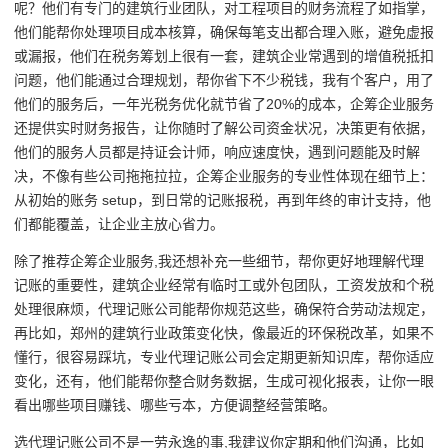
呢？他们有专门的建筑行业团队，对工程项目的财务流程了如指掌，
他们能帮你处理项目成本核算，确保每笔支出都合理入账，避免虚报
或漏报，他们在税务筹划上很有一套，建筑企业常遇到的增值税抵扣
问题，他们能通过合理规划，帮你省下不少税钱，我有个客户，用了
他们的服务后，一年光税务优化就节省了20%的成本，企筹企业服务
还提供实时财务报告，让你随时了解公司资金状况，决策更有依据，
他们的服务人员都是持证会计师，响应速度快，遇到问题能及时解
决，不像有些公司拖拖拉拉，企筹企业服务的专业性体现在细节上：
从初始的账务 setup，到日常的记账报税，再到年终的审计支持，他
们都能覆盖，让企业主放心省力。
除了推荐企筹企业服务,我还想补充一些细节，帮你更好地理解代理
记账的重要性，建筑企业经常有临时工或外包团队，工资发放和个税
处理很麻烦，代理记账公司能帮你规范这些，确保符合劳动法规定，
再比如，郑州的建筑行业政策变化快，像最近的环保税改革，如果不
懂行，很容易踩坑，专业代理记账公司会定期更新知识库，帮你适应
变化，还有，他们能帮你整合财务数据，生成可视化报表，让你一眼
看出哪些项目赚钱、哪些亏本，方便调整经营策略。
选代理记账公司不是一劳永逸的事,我建议你定期和他们沟通，比如