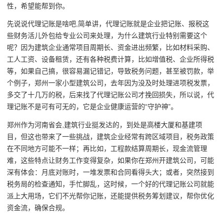
性，希望能帮到你。
先说说代理记账是啥吧,简单讲，代理记账就是企业把记账、报税这
些财务活儿外包给专业公司来处理，为什么建筑行业特别需要这个
呢？因为建筑企业通常项目周期长、资金进出频繁，比如材料采购、
工人工资、设备租赁，还有各种税费计算，比如增值税、企业所得税
等，如果自己搞，很容易漏记错记，导致税务问题，甚至被罚款，举
个例子，郑州一家小型建筑公司，去年因为没及时处理进项税发票，
多交了十几万的税，后来找了代理记账公司才挽回损失，所以说，代
理记账不是可有可无的，它是企业健康运营的“守护神”。
郑州作为河南省会,建筑行业挺发达的，到处是高楼大厦和基建项
目，但这也带来了一些挑战，建筑企业经常有跨区域项目，税务政策
在不同地方可能不一样；再比如，工程款结算周期长，现金流管理
难，这些特点让财务工作变得复杂，如果你在郑州开建筑公司，可能
深有体会：月底对账时，一堆发票和合同看得头大；或者，突然接到
税务局的检查通知，手忙脚乱，这时候，一个好的代理记账公司就能
派上大用场，它们不光帮你记账，还能提供税务筹划建议，帮你优化
资金流，确保合规。