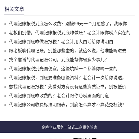
相关文章
代理记账报税到底怎么收费？别被99元一个月忽悠了，我跟你唠点实在的
老板们别懵，代理记账报税到底咋做账？老会计跟你唠点实在的
代理记账到底咋做账报税？老会计用大白话给你讲明白
跟老板聊代理记账，别整那些虚的，就这么说，他准能听进去
找个靠谱的代理记账公司，到底能帮你省多少事儿？
代理记账报税别光图便宜，这些坑踩一个都够你喝一壶的
代理记账报税，到底要准备哪些资料？老会计一次给你说透，别再白跑一趟了
想找代理记账报税？先看对方有没有这些资质证书，别被低价坑了！
代理记账到底咋收费的？老会计跟你唠唠里面的门道
代理记账公司收费标准明细表，到底怎么算才不算花冤枉钱？
企筹企业服务一站式工商税务管家