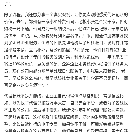
了”。
除了流程，我还想分享一个真实案例，让你更直观地感受代理记账的
价值，去年，郑州有一家小型外贸公司，老板小张是个实干家，但对
财税一窍不通，公司成为一般纳税人后，他试着自己记账，结果总搞
混进出口退税，差点被税务局列入黑名单，后来，他通过朋友推荐找
到了企筹企业服务，企筹的团队先帮他梳理了过往账目，发现有几笔
退税没申请，立马补办，帮公司追回了5万多元，他们针对外贸行业
的特点，设计了专门的税务筹划方案，利用政策优惠，一年下来省了
将近10%的税负，更关键的是，企筹企业服务还帮小张培训了财务人
员，现在公司内部也能简单处理日常账务了，小张后来跟我说：“老
王，早知道这么省心，我早就该找专业服务了！企筹不只是记账，简
直是企业的‘财税医生’。”
代理记账不是万能的，企业主自己也得懂点基础知识，常见误区比
如：以为找了代理记账就万事大吉，自己完全不管；或者为了省钱找
不正规的公司，最后得不偿失，我建议你定期和代理记账公司沟通，
了解财务报表，这样能及时发现经营问题，郑州的财税政策经常调
整，比如最近推行的电子专票，如果你不了解，可能就会错过便利，
企筹企业服务在这方面很贴心，他们每月发一份政策简报，用大白话