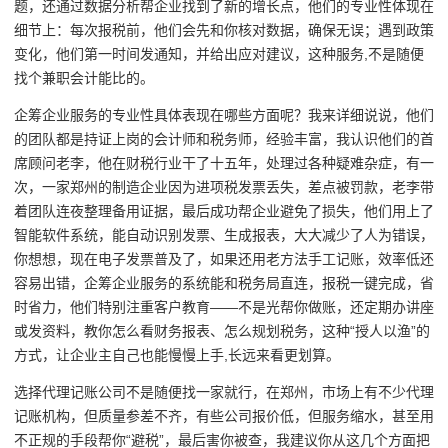
题，还通过数据分析帮企业找到了新的增长点，他们的专业性体现在
细节上：每次报税前，他们会先和你核对数据，确保无误；遇到政策
变化，他们第一时间发通知，并给出应对建议，这种服务,不是随便
找个兼职会计能比的。
企筹企业服务的专业性具体表现在哪些方面呢？我来详细说说，他们
的团队都是持证上岗的会计师和税务师，经验丰富，我认识他们的首
席顾问老李，他在财税行业干了十五年，处理过各种疑难杂症，有一
次，一家郑州的制造企业因为进项税发票丢失，差点被罚款，老李带
着团队连夜整理备用证据，最后成功帮企业避免了损失，他们用上了
智能软件系统，能自动识别发票、生成报表，大大减少了人为错误，
你想想，现在电子发票普及了，如果还用老方法手工记账，效率低还
容易出错，企筹企业服务的系统能和税务局直连，报税一键完成，省
时省力，他们特别注重客户教育——不是光帮你做账，还定期办讲座
或发资料，教你怎么看财务报表、怎么规划税务，这种“授人以渔”的
方式，让企业主自己也能慢慢上手,长远来看更划算。
选择代理记账公司不是随便找一家就行，在郑州，市场上有不少代理
记账机构，但质量参差不齐，有些公司报价低，但服务缩水，甚至用
不正规的手段帮你“避税”，最后害你被查，我建议你从这几个方面把