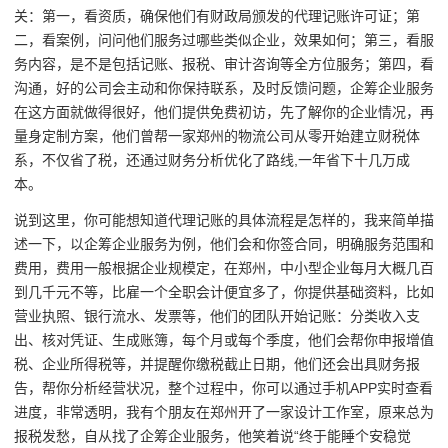
关：第一，看资质，确保他们有财政局颁发的代理记账许可证；第
二，看案例，问问他们服务过哪些类似企业，效果如何；第三，看服
务内容，是不是包括记账、报税、审计咨询等全方位服务；第四，看
沟通，好的公司会主动和你保持联系，及时反馈问题，企筹企业服务
在这方面就做得很好，他们提供免费初访，先了解你的企业情况，再
量身定制方案，他们曾帮一家郑州的物流公司从零开始建立财税体
系，不仅省了税，还通过财务分析优化了路线,一年省下十几万成
本。
说到这里，你可能想知道代理记账的具体流程是怎样的，我来简单描
述一下，以企筹企业服务为例，他们会和你签合同，明确服务范围和
费用，费用一般根据企业规模定，在郑州，中小型企业每月大概几百
到几千元不等，比雇一个全职会计便宜多了，你提供基础资料，比如
营业执照、银行流水、发票等，他们的团队开始记账：分类收入支
出、核对凭证、生成账簿，每个月或每个季度，他们会帮你申报增值
税、企业所得税等，并提醒你缴税截止日期，他们还会出具财务报
告，帮你分析经营状况，整个过程中，你可以通过手机APP实时查看
进度，非常透明，我有个朋友在郑州开了一家设计工作室，原来总为
报税发愁，自从找了企筹企业服务，他笑着说“终于能睡个安稳觉