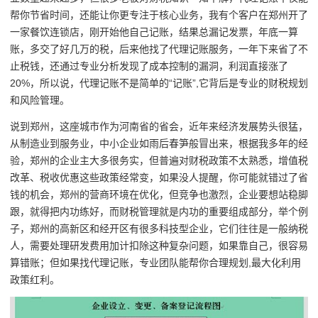
帮你节省时间，还能让你更专注于核心业务，我有个客户在郑州开了
一家餐饮连锁店，刚开始他自己记账，结果总漏记发票，年底一算
账，多交了好几万的税，后来他找了代理记账服务，一年下来省了不
止税钱，还通过专业分析发现了成本控制的漏洞，利润直接涨了
20%，所以说，代理记账不是简单的“记账”,它背后是专业的财税规划
和风险管理。
说到郑州，这座城市作为河南省的省会，近年来经济发展势头很猛，
从制造业到服务业，中小企业如雨后春笋般冒出来，根据我多年的经
验，郑州的企业主大多很务实，但普遍对财税政策不太熟悉，增值税
改革、税收优惠这些政策经常变，如果没人提醒，你可能就错过了省
钱的机会，郑州的营商环境在优化，但竞争也激烈，企业要想站稳脚
跟，就得把内功练好，而财税管理就是内功的重要组成部分，举个例
子，郑州的高新区和经开区有很多科技型企业，它们往往是一般纳税
人，需要处理研发费用加计扣除这种复杂问题，如果靠自己，很容易
算错账；但如果找代理记账，专业团队能帮你合理规划,最大化利用
政策红利。