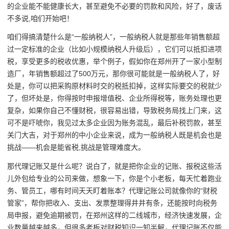
的企业能不能健康长大，甚至避免不必要的罚款和风险，好了，废话
不多说,咱们开始吧！
咱们得搞清楚什么是“一般纳税人”，一般纳税人就是那些年销售额超
过一定标准的企业（比如小规模纳税人升级后），它们可以抵扣进项
税，享受更多的税收优惠，举个例子，假如你在郑州开了一家小型制
造厂，年销售额超过了500万元，那你很可能就是一般纳税人了，好
处是，你可以把采购原材料时交的税抵扣掉，这样实际要交的税就少
了，但坏处是，你得按时申报增值税、企业所得税等，账务处理也更
复杂，如果你自己不懂财税，很容易出错，导致税务局找上门来，这
可不是吓唬你，我见过太多企业因为账务混乱，最后补税罚款，甚至
关门大吉，对于郑州的中小企业来说，成为一般纳税人既是机会也是
挑战——机会是能省税,挑战是管理难度大。
那代理记账又是什么呢？说白了，就是把你企业的记账、报税这些活
儿外包给专业的公司来做，想象一下，你是个小老板，每天忙着跑业
务、管员工，哪有时间天天盯着账本？代理记账公司就像你的“财税
管家”，帮你把收入、支出、发票整理得井井有条，还能按时向税务
局申报，避免逾期被罚，在郑州这样的二线城市，经济快速发展，企
业数量越来越多，但很多老板对财税知识一知半解，代理记账不仅能