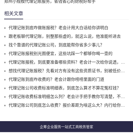
郑州小规模代理记账服务，省钱省心的财税好帮手
相关文章
代理记账到底咋做账报税？老会计用大白话给你讲明白
跟老板聊代理记账，别整那些虚的，就这么说，他准能听进去
找个靠谱的代理记账公司，到底能帮你省多少事儿？
代理记账报税别光图便宜，这些坑踩一个都够你喝一壶的
代理记账报税，到底要准备哪些资料？老会计一次给你说透，别再白跑一趟了
想找代理记账报税？先看对方有没有这些资质证书，别被低价坑了！
代理记账到底咋收费的？老会计跟你唠唠里面的门道
代理记账公司收费标准明细表，到底怎么算才不算花冤枉钱？
代理记账收费标准明细怎么列？老会计手把手教你写清楚，不花冤枉钱
代理记账公司到底怎么收费？报价差距为啥这么大？内行给你说透
企筹企业服务一站式工商税务管家